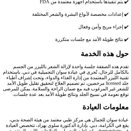
✔️
يتم تنفيذها باستخدام أجهزة معتمدة من FDA
✔️
إعدادات مخصصة لأنواع البشرة والشعر المختلفة
✔️
إجراء مريح وآمن وفعال
✔️
نتائج طويلة الأمد مع جلسات متكررة
حول هذه الخدمة
تقدم هذه الصفقة جلسة واحدة لإزالة الشعر بالليزر من الجسم
بالكامل للرجال، تُجرى في عيادة سوان التجميلية في دبي. باستخدام
تقنية الليزر المعتمدة من إدارة الغذاء والدواء، وتحت إشراف أطباء
جلد licensed مرخصين، تم تصميم العلاج لتحقيق تقليل طويل الأمد
للشعر غير المرغوب فيه مع ضمان الراحة والسلامة. يمكن للمرضى
توقع نعومة في نسيج الجلد ونتائج طويلة الأمد بعد عدة جلسات.
معلومات العيادة
عيادة سوان للجمال هي مركز طبي معتمد من هيئة الصحة بدبي،
يقع في الكرامة، دبي. بإدارة الدكتورة سلوى بهزاد، تتخصص العيادة
في dermatology، وإجراءات التجميل، والعلاجات بالليزر المتقدمة.