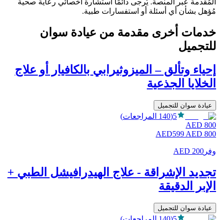
المُقدمة عبر المنصة. يُرجى دائمًا استشارة أخصائي رعاية صحية
مُؤهل بشأن أي أسئلة أو استفسارات طبية.
خدمات أخرى مقدمة من
عيادة سوان
للتجميل
إحياء وتألق – الميزوثيرابي بالكافيار أو علاج
الخلايا الجذعية
عيادة سوان للتجميل
5
(
140
المراجعات
)
AED
800
AED
599
AED
800
وفر
200
AED
تجديد الإشراقة - علاج الهيدرافيشل الطبي +
الإبر الدقيقة
عيادة سوان للتجميل
5
(
140
المراجعات
)