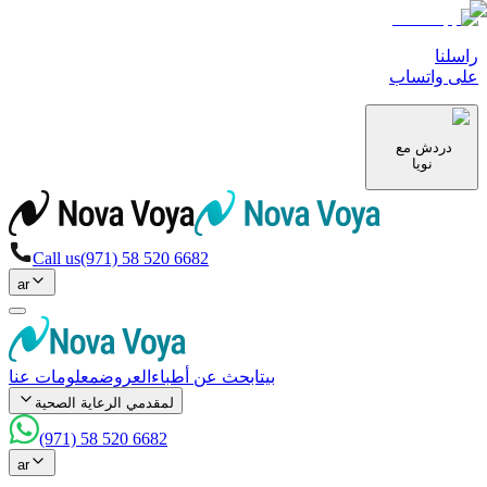
راسلنا
على واتساب
دردش مع
نويا
Call us
(971) 58 520 6682
ar
بيت
ابحث عن أطباء
العروض
معلومات عنا
لمقدمي الرعاية الصحية
(971) 58 520 6682
ar