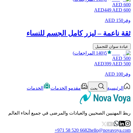
AED
600
AED
449
AED
600
وفر
150
AED
ثقة ناعمة – ليزر كامل الجسم للنساء
عيادة سوان للتجميل
5
(
140
المراجعات
)
AED
500
AED
399
AED
500
وفر
100
AED
الرئيسية
مقدمو الخدمات
الخدمات
بحث
ربط المهنيين الصحيين والعيادات والمرضى في جميع أنحاء العالم
+971 58 520 6682
hello@novavoya.com