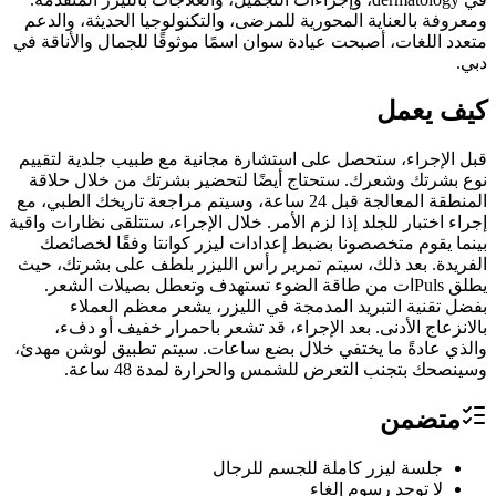
ومعروفة بالعناية المحورية للمرضى، والتكنولوجيا الحديثة، والدعم
متعدد اللغات، أصبحت عيادة سوان اسمًا موثوقًا للجمال والأناقة في
دبي.
كيف يعمل
قبل الإجراء، ستحصل على استشارة مجانية مع طبيب جلدية لتقييم
نوع بشرتك وشعرك. ستحتاج أيضًا لتحضير بشرتك من خلال حلاقة
المنطقة المعالجة قبل 24 ساعة، وسيتم مراجعة تاريخك الطبي، مع
إجراء اختبار للجلد إذا لزم الأمر. خلال الإجراء، ستتلقى نظارات واقية
بينما يقوم متخصصونا بضبط إعدادات ليزر كوانتا وفقًا لخصائصك
الفريدة. بعد ذلك، سيتم تمرير رأس الليزر بلطف على بشرتك، حيث
يطلق Pulsات من طاقة الضوء تستهدف وتعطل بصيلات الشعر.
بفضل تقنية التبريد المدمجة في الليزر، يشعر معظم العملاء
بالانزعاج الأدنى. بعد الإجراء، قد تشعر باحمرار خفيف أو دفء،
والذي عادةً ما يختفي خلال بضع ساعات. سيتم تطبيق لوشن مهدئ،
وسينصحك بتجنب التعرض للشمس والحرارة لمدة 48 ساعة.
متضمن
جلسة ليزر كاملة للجسم للرجال
لا توجد رسوم إلغاء