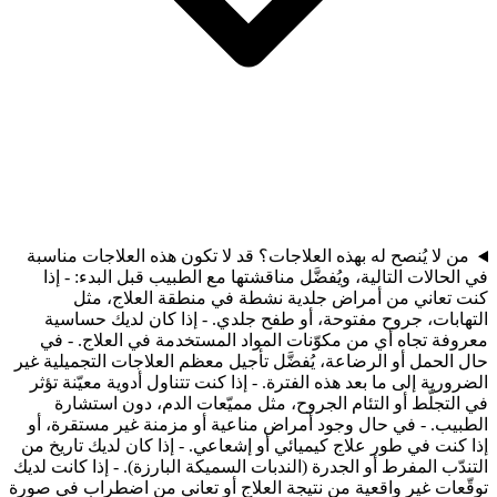
من لا يُنصح له بهذه العلاجات؟ قد لا تكون هذه العلاجات مناسبة
في الحالات التالية، ويُفضَّل مناقشتها مع الطبيب قبل البدء: - إذا
كنت تعاني من أمراض جلدية نشطة في منطقة العلاج، مثل
التهابات، جروح مفتوحة، أو طفح جلدي. - إذا كان لديك حساسية
معروفة تجاه أي من مكوّنات المواد المستخدمة في العلاج. - في
حال الحمل أو الرضاعة، يُفضَّل تأجيل معظم العلاجات التجميلية غير
الضرورية إلى ما بعد هذه الفترة. - إذا كنت تتناول أدوية معيّنة تؤثر
في التجلّط أو التئام الجروح، مثل مميّعات الدم، دون استشارة
الطبيب. - في حال وجود أمراض مناعية أو مزمنة غير مستقرة، أو
إذا كنت في طور علاج كيميائي أو إشعاعي. - إذا كان لديك تاريخ من
التندّب المفرط أو الجدرة (الندبات السميكة البارزة). - إذا كانت لديك
توقّعات غير واقعية من نتيجة العلاج أو تعاني من اضطراب في صورة