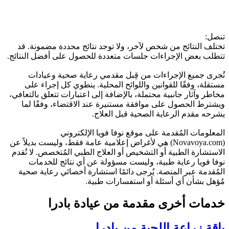
تنصل:
تختلف النتائج من شخص لآخر، ولا توجد نتائج محددة مضمونة. قد
تتطلب بعض الإجراءات جلسات متعددة للحصول على أفضل النتائج.
تُجرى جميع الإجراءات من قِبل مقدمي رعاية صحية وعيادات
مستقلة، وفقًا للقوانين واللوائح المحلية. ينطوي كل إجراء على
مخاطر وآثار جانبية محتملة، بالإضافة إلى اعتبارات تتعلق بالتعافي،
ويشترط الحصول على موافقة مستنيرة عند الاقتضاء، وفقًا لما
يشرحه مقدم الرعاية الصحية قبل العلاج.
المعلومات المُقدمة على موقع نوفا فويا الإلكتروني
(Novavoya.com) هي لأغراض إعلامية عامة فقط، وليست بديلاً عن
الاستشارة الطبية أو التشخيص أو العلاج الطبي المُتخصص. لا تُقدم
نوفا فويا رعاية طبية، وليست مسؤولة عن أي نتائج للخدمات
المُقدمة عبر المنصة. يُرجى دائمًا استشارة أخصائي رعاية صحية
مُؤهل بشأن أي أسئلة أو استفسارات طبية.
خدمات أخرى مقدمة من
عيادة بادرا
باقة زراعة اللحية من بادرا