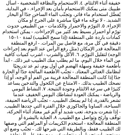
خفيفة أثناء الالتئام. ٤. الاستحمام والنظافة الشخصية - اسأل
طبيبك متى يمكنك الاستحمام بأمان بعد الإجراء. - في البداية،
يُفضَّل استخدام ماء فاتر، وتجنّب الماء الساخن جدًا أو البخار
الشديد. - لا توجّه ماء قويًا مباشرة على الجرح أو مكان
الإجراء. ٥. التورّم والاحمرار والكدمات - من الطبيعي حدوث
تورّم أو احمرار بسيط بعد كثير من الإجراءات. - يمكن استخدام
كمادات باردة على المنطقة (إذا سمح الطبيب) لمدة ١٠–١٥
دقيقة في كل مرة، مع فاصل بين المرات. - ارفع المنطقة
المعالَجة قدر الإمكان (مثل رفع الرأس عند النوم بعد إجراءات
الوجه) لتقليل التورّم. ٦. الأكل والشرب - اشرب كميات كافية
من الماء خلال اليوم، ما لم يطلب منك الطبيب غير ذلك. - ابدأ
بأطعمة خفيفة وسهلة الهضم في أول يوم، ثم عد تدريجيًا
لنظامك الغذائي المعتاد. - تجنّب الأطعمة المالحة جدًا أو الحارة
جدًا إذا كانت المنطقة المعالَجة قريبة من الفم أو الوجه، أو إذا
نصحك الطبيب بذلك. - الامتناع عن الكحول والتدخين يساعد
كثيرًا في سرعة الالتئام وجودة النتيجة. ٧. النشاط اليومي
والرياضة - يمكنك العودة لنشاطك اليومي الخفيف عندما
تشعر بالقدرة، إذا لم يمنعك الطبيب. - تجنّب الرياضة العنيفة،
السباحة، الساونا والجاكوزي خلال الفترة التي حددها الطبيب.
- إذا شعرت بدوخة، تعب شديد أو ألم غير معتاد أثناء الحركة،
توقّف وارتَح وتواصل مع الطبيب. ٨. العناية بالبشرة أو
المنطقة المعالَجة - استخدم الكريمات أو المراهم التي وصفها
لك الطبيب فقط، وبالطريقة التي شرحها لك. - تجنّب وضع أي
مستحضرات تجميل أو منتجات غير موصوفة على المنطقة