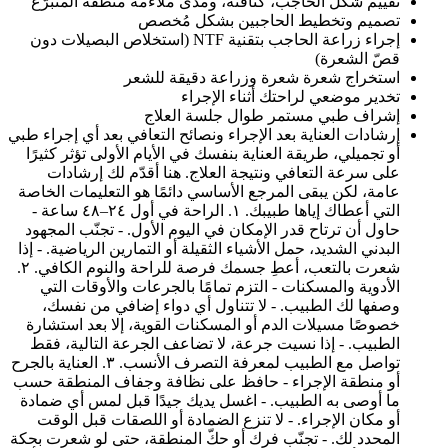
تقييم شكل الحاجب، كثافته، ومدى ملاءمة منطقة المتبرّع
تصميم وتخطيط الحاجبين بشكل مُخصص
إجراء زراعة الحاجب بتقنية NTF (استخلاص البصيلات دون
قصّ الشعرة)
استخراج شعرة شعرة وزراعة دقيقة للشعر
تخدير موضعي لراحتك أثناء الإجراء
إشراف طبي مستمر طوال جلسة العلاج
إرشادات العناية بعد الإجراء ونصائح التعافي بعد أي إجراء طبي
أو تجميلي، طريقة العناية بنفسك في الأيام الأولى تؤثر كثيرًا
على سرعة التعافي ونتيجة العلاج. هنا أقدّم لك إرشادات
عامة، لكن يبقى المرجع الأساسي دائمًا هو التعليمات الخاصة
التي أعطاك إياها طبيبك. ١. الراحة في أول ٢٤–٤٨ ساعة -
حاول أن ترتاح قدر الإمكان في اليوم الأول. - تجنّب المجهود
البدني الشديد، حمل الأشياء الثقيلة أو التمارين الرياضية. - إذا
شعرت بالتعب، أعطِ جسمك فرصة للراحة والنوم الكافي. ٢.
الأدوية والمسكنات - التزم تمامًا بالجرعات والأوقات التي
وصفها لك الطبيب. - لا تتناول أي دواء إضافي من نفسك،
خصوصًا مسيلات الدم أو المسكنات القوية، إلا بعد استشارة
الطبيب. - إذا نسيت جرعة، لا تضاعف الجرعة التالية، فقط
تواصل مع الطبيب لمعرفة التصرف الأنسب. ٣. العناية بالجرح
أو منطقة الإجراء - حافظ على نظافة وجفاف المنطقة حسب
ما أوصى به الطبيب. - اغسل يديك جيدًا قبل لمس أي ضمادة
أو مكان الإجراء. - لا تنزع الضمادة أو اللصقات قبل الوقت
المحدد لك. - تجنّب فرك أو حكّ المنطقة، حتى لو شعرت بحكة