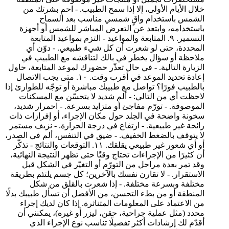
خلال الأيام الأولى، إلا إذا سمح الطبيب. - احمِ بشرتك من
الشمس باستخدام واقٍ شمسي مناسب بعد السماح
باستخدامه، وابتعد عن التعرض المباشر للشمس أو أجهزة
التسمير. ٩. المتابعة والمواعيد - التزم بمواعيد المتابعة
المحددة، حتى لو شعرت أن كل شيء طبيعي. - دوّن أي
ملاحظة أو سؤال يخطر في بالك لتناقشه مع الطبيب في
الزيارة التالية. - في حال تعذّر حضورك لموعد المتابعة، حاول
إعادة تحديد الموعد في أقرب وقت. ١٠. متى يجب الاتصال
بالطبيب فورًا؟ تواصل مع طبيبك مباشرة أو توجّه للطوارئ إذا
لاحظت أي من التالي: - ألم شديد لا يتحسّن مع المسكنات
الموصوفة. - تورّم مفاجئ أو متزايد بسرعة. - احمرار شديد،
سخونة واضحة في الجلد حول مكان الإجراء، أو إفرازات ذات
رائحة غير طبيعية. - ارتفاع في درجة الحرارة. - نزيف مستمر
لا يتوقف بالضغط الخفيف. - ضيق في التنفس، ألم في الصدر،
أو أي شعور غير طبيعي يقلقك. ١١. التوقعات والنتائج - تذكّر
أن كثيرًا من الإجراءات تحتاج وقتًا حتى تظهر النتيجة النهائية،
وقد تمر بعدة مراحل من التورّم أو التغيّر في الشكل قبل
الاستقرار. - لا تقارن نفسك بالآخرين؛ كل جسم يلتئم بطريقة
مختلفة وبسرعة مختلفة. - إذا شعرت بالقلق من شكل
المنطقة أو من بطء التحسن، من الأفضل أن تسأل طبيبك بدلًا
من الاعتماد على المعلومات المتناثرة. إذا كان لديك إجراء
محدد (مثل عملية جراحية، حقن، ليزر أو غيره)، يمكنني أن
أقدّم لك إرشادات أكثر تفصيلًا تناسب نوع الإجراء الذي