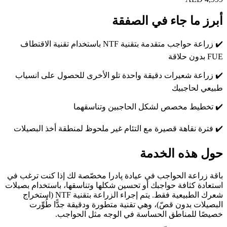
أبرز ما جاء في الصفقة
✔️
زراعة حواجب متقدمة بتقنية NTF باستخدام تقنية الاقتطاف
FUE بدون حلاقة
✔️
زراعة شعيرات دقيقة واحدة تلو الأخرى للحصول على انسياب
طبيعي لحاجبيك
✔️
تخطيط مخصص لشكل الحاجبين وتناسقهما
✔️
فترة نقاهة قصيرة مع التئام غير ملحوظ لمنطقة أخذ البصيلات
حول هذه الخدمة
باقة زراعة الحواجب في عيادة پادرا مخصّصة لك إذا كنت ترغب في
استعادة كثافة حواجبك أو تحسين شكلها وتناسقها، باستخدام بصيلات
شعرك الطبيعية فقط. يتم إجراء الزراعة بتقنية NTF (استخراج
البصيلات بدون قصّ)، وهي تقنية متطورة ودقيقة جدًّا طُوِّرت
خصيصًا للمناطق الحساسة في الوجه مثل الحواجب.