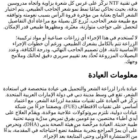
في تقنية NTF نركّز على غرس كل شعرة بزاوية واتجاه مدروسين
بدقة، بحيث نحاكي تمامًا نمط نمو شعر الحاجب الطبيعي. يتم اختيار
الشعر المانح بعناية من مؤخرة فروة الرأس بسبب نعومته وتوافقه
مع طبيعة شعر الحاجب. تُزرع كل بصيلة مع مراعاة أدق التفاصيل
لنحصل على حواجب متوازنة، معبّرة، ومظهرها طبيعي قدر الإمكان.
لا تُستخدم في هذا الإجراء أي زراعات صناعية أو مواد تركيبية؛
الزراعة تتم بالكامل بشعرك الطبيعي. ورغم أن خطوات الإجراء
الأساسية ثابتة، فإن تصميم الحاجب النهائي، ودرجة الكثافة، وعدد
البصيلات المزروعة تُحدَّد بعد تقييم سريري دقيق لحالتك وملامح
وجهك.
معلومات العيادة
عيادة بادرا لزراعة الشعر والتجميل هي عيادة متخصصة في استعادة
الشعر، تقع في وسط مدينة دبي في دولة الإمارات العربية المتحدة.
نركّز في العيادة على تقنيات متقدمة لزراعة الشعر، مع اعتماد
أساسي على تقنيات الاقتطاف (FUE). وبصفتنا جزءًا من شبكة
عيادات دولية، نلتزم ببروتوكولات علاجية موحّدة، ويقدَّم العلاج على
أيدي أطباء مختصين، مدعومين بفِرق تمريض مدرَّبة وبنية تحتية
طبية حديثة. العيادة مرخَّصة من هيئة الصحة بدبي (DHA)، ونحرص
على أن يمرّ المراجع بتجربة منظَّمة تضع احتياجاته في المقدمة، بدءًا
من الاستشارة الأولى وحتى المتابعة بعد الإجراء.