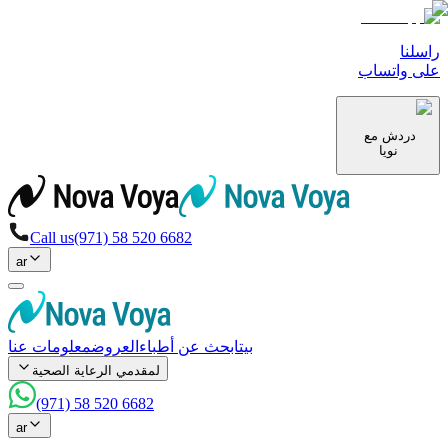
راسلنا
على واتساب
دردش مع
نويا
Call us
(971) 58 520 6682
ar
بيت
ابحث عن أطباء
العروض
معلومات عنا
لمقدمي الرعاية الصحية
(971) 58 520 6682
ar