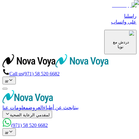
راسلنا
على واتساب
دردش مع
نويا
Call us
(971) 58 520 6682
ar
بيت
ابحث عن أطباء
العروض
معلومات عنا
لمقدمي الرعاية الصحية
(971) 58 520 6682
ar