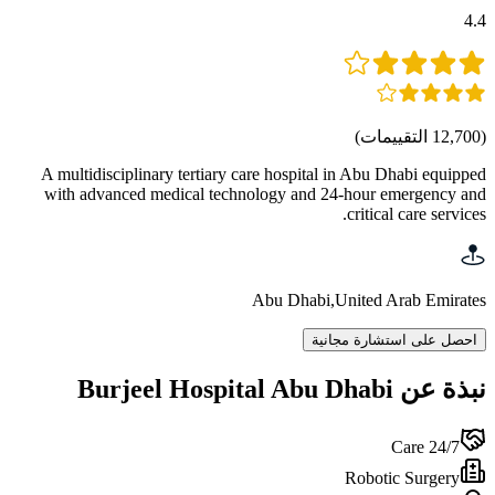
4.4
(
12,700
التقييمات
)
A multidisciplinary tertiary care hospital in Abu Dhabi equipped
with advanced medical technology and 24-hour emergency and
critical care services.
Abu Dhabi
,
United Arab Emirates
احصل على استشارة مجانية
نبذة عن Burjeel Hospital Abu Dhabi
24/7 Care
Robotic Surgery