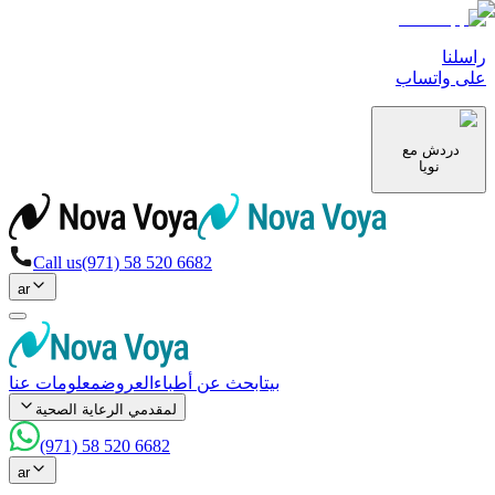
راسلنا
على واتساب
دردش مع
نويا
Call us
(971) 58 520 6682
ar
بيت
ابحث عن أطباء
العروض
معلومات عنا
لمقدمي الرعاية الصحية
(971) 58 520 6682
ar