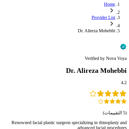
Home
Provider List
Dr. Alireza Mohebbi
Verified by Nova Voya
Dr. Alireza Mohebbi
4.2
(
5
التقييمات
)
Renowned facial plastic surgeon specializing in rhinoplasty and
advanced facial procedures