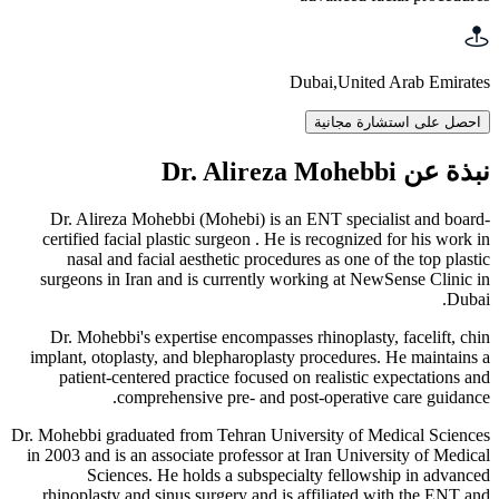
Dubai
,
United Arab Emirates
احصل على استشارة مجانية
نبذة عن Dr. Alireza Mohebbi
Dr. Alireza Mohebbi (Mohebi) is an ENT specialist and board-
certified facial plastic surgeon . He is recognized for his work in
nasal and facial aesthetic procedures as one of the top plastic
surgeons in Iran and is currently working at NewSense Clinic in
Dubai.
Dr. Mohebbi's expertise encompasses rhinoplasty, facelift, chin
implant, otoplasty, and blepharoplasty procedures. He maintains a
patient-centered practice focused on realistic expectations and
comprehensive pre- and post-operative care guidance.
Dr. Mohebbi graduated from Tehran University of Medical Sciences
in 2003 and is an associate professor at Iran University of Medical
Sciences. He holds a subspecialty fellowship in advanced
rhinoplasty and sinus surgery and is affiliated with the ENT and