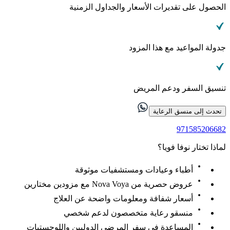
الحصول على تقديرات الأسعار والجداول الزمنية
جدولة المواعيد مع هذا المزود
تنسيق السفر ودعم المريض
تحدث إلى منسق الرعاية
971585206682
لماذا تختار نوفا فويا؟
أطباء وعيادات ومستشفيات موثوقة
عروض حصرية من Nova Voya مع مزودين مختارين
أسعار شفافة ومعلومات واضحة عن العلاج
منسقو رعاية متخصصون لدعم شخصي
المساعدة في سفر المرضى الدوليين واللوجستيات