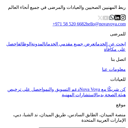
ربط المهنيين الصحيين والعيادات والمرضى في جميع أنحاء العالم
+971 58 520 6682
hello@novavoya.com
للمرضى
ابحث عن الخدمات
عرض جميع مقدمي الخدمات
المدونة
الوظائف
إحصل
على مكافأة
اتصل بنا
معلومات عنا
للعيادات
كن شريكًا مع Nova Voya
دعم التسويق والنمو
احصل على ترخيص
هيئة الصحة بدبي
الاستشارات المهنية
موقع
منصة الميدان، الطابق السادس، طريق الميدان، ند الشبا، دبي،
الإمارات العربية المتحدة