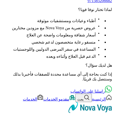
971585206682
لماذا تختار نوفا فويا؟
أطباء وعيادات ومستشفيات موثوقة
عروض حصرية من Nova Voya مع مزودين مختارين
أسعار شفافة ومعلومات واضحة عن العلاج
منسقو رعاية متخصصون لدعم شخصي
المساعدة في سفر المرضى الدوليين واللوجستيات
الدعم قبل العلاج وأثناءه وبعده
هل لديك سؤال؟
إذا كنت بحاجة إلى أي مساعدة محددة للصفقات فأخبرنا بذلك
وسنتصل بك قريبًا.
راسلنا على الواتساب
الرئيسية
مقدمو الخدمات
الخدمات
بحث