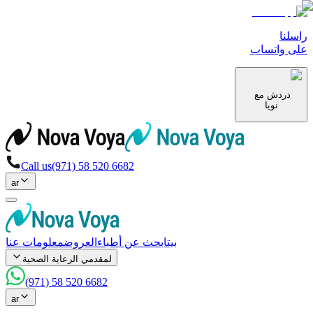
راسلنا
على واتساب
دردش مع
نويا
Call us
(971) 58 520 6682
ar
بيت
ابحث عن أطباء
العروض
معلومات عنا
لمقدمي الرعاية الصحية
(971) 58 520 6682
ar