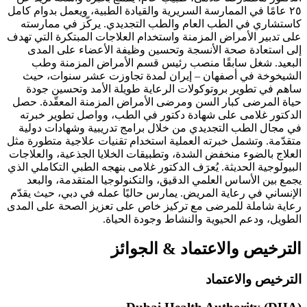
٢٥ عامًا في الممارسة السريرية والقيادة الطبية، ويعمل بدوام كامل
كاستشاري في الطب العام والطب التجديدي. يركّز في ممارسته
على تدبير الأمراض المزمنة واستخدام العلاجات المبتكرة التي تهدف
إلى استعادة صحة الأنسجة وتحسين وظيفة الأعضاء على المدى
البعيد. شغل سابقًا منصب رئيس قسم الأمراض المزمنة وطب
الشيخوخة في أصفهان – إيران لمدة تجاوزت عشر سنوات، حيث
ساهم في تطوير بروتوكولات الرعاية طويلة الأمد وتحسين جودة
حياة المرضى كبار السن ومرضى الأمراض المزمنة المعقّدة. حصل
الدكتور غلامی على شهادة دكتور في الطب، وواصل تطوير خبرته
في مجال الطب التجديدي من خلال برامج تدريبية وشهادات دولية
متقدّمة. وتشمل خبرته العملية استخدام تقنيات علاجية متطورة مثل
العلاج بالضوء منخفض الشدة، وتطبيقات الخلايا الجذعية، والعلاجات
البيولوجية الحديثة. يُعرَف الدكتور غلامی بنهجه الطبي التكاملي الذي
يجمع بين الأساس العلمي الدقيق، والتكنولوجيا المتقدمة، والبعد
الإنساني في رعاية المريض. يمارس حاليًا عمله في دبي، حيث يقدّم
رعاية شاملة للمرضى مع تركيز خاص على تعزيز الصحة على المدى
الطويل، ودعم الحيوية والنشاط وجودة الحياة.
الترخيص والاعتماد
&
الجوائز
الترخيص والاعتماد