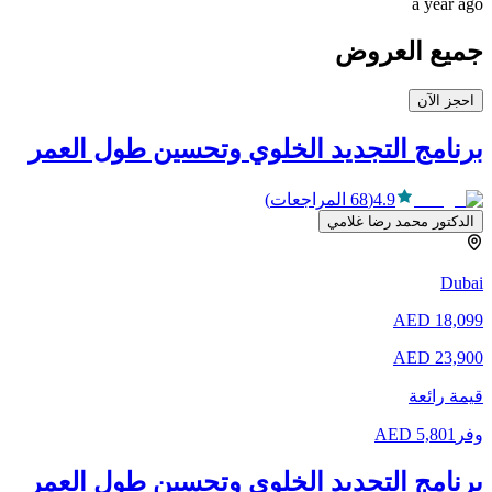
a year ago
جميع العروض
احجز الآن
برنامج التجديد الخلوي وتحسين طول العمر
4.9
(
68
المراجعات
)
الدكتور محمد رضا غلامي
Dubai
AED
18,099
AED
23,900
قيمة رائعة
وفر
5,801
AED
برنامج التجديد الخلوي وتحسين طول العمر