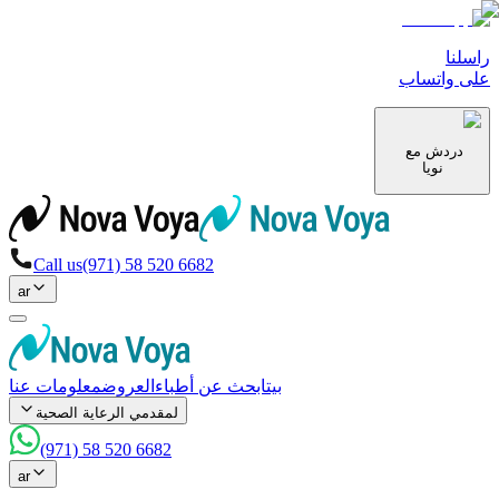
راسلنا
على واتساب
دردش مع
نويا
Call us
(971) 58 520 6682
ar
بيت
ابحث عن أطباء
العروض
معلومات عنا
لمقدمي الرعاية الصحية
(971) 58 520 6682
ar