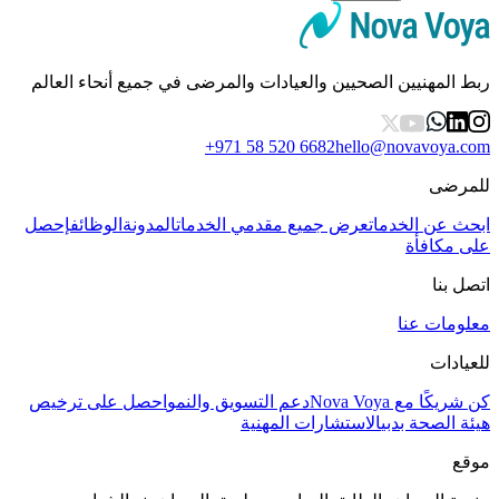
ربط المهنيين الصحيين والعيادات والمرضى في جميع أنحاء العالم
+971 58 520 6682
hello@novavoya.com
للمرضى
ابحث عن الخدمات
عرض جميع مقدمي الخدمات
المدونة
الوظائف
إحصل
على مكافأة
اتصل بنا
معلومات عنا
للعيادات
كن شريكًا مع Nova Voya
دعم التسويق والنمو
احصل على ترخيص
هيئة الصحة بدبي
الاستشارات المهنية
موقع