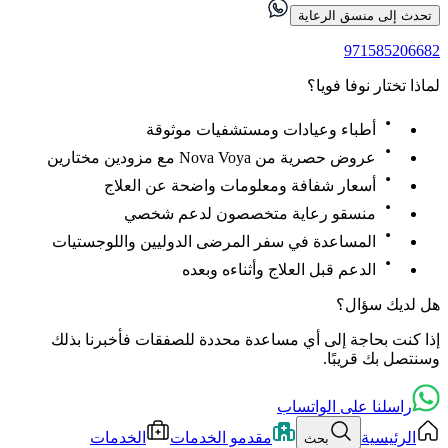
تحدث إلى منسق الرعاية
971585206682
لماذا تختار نوفا فويا؟
أطباء وعيادات ومستشفيات موثوقة
عروض حصرية من Nova Voya مع مزودين مختارين
أسعار شفافة ومعلومات واضحة عن العلاج
منسقو رعاية متخصصون لدعم شخصي
المساعدة في سفر المرضى الدوليين واللوجستيات
الدعم قبل العلاج وأثناءه وبعده
هل لديك سؤال؟
إذا كنت بحاجة إلى أي مساعدة محددة للصفقات فأخبرنا بذلك
وسنتصل بك قريبًا.
راسلنا على الواتساب
الرئيسية
مقدمو الخدمات
الخدمات
بحث