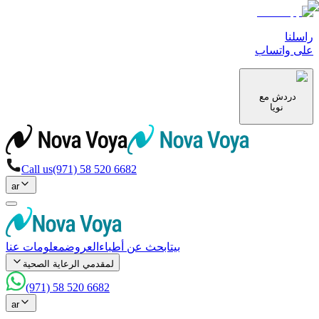
راسلنا
على واتساب
دردش مع
نويا
Call us
(971) 58 520 6682
ar
بيت
ابحث عن أطباء
العروض
معلومات عنا
لمقدمي الرعاية الصحية
(971) 58 520 6682
ar