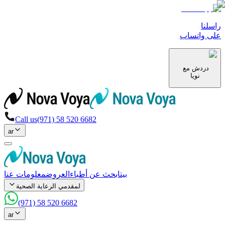
راسلنا
على واتساب
دردش مع
نويا
Call us
(971) 58 520 6682
ar
بيت
ابحث عن أطباء
العروض
معلومات عنا
لمقدمي الرعاية الصحية
(971) 58 520 6682
ar