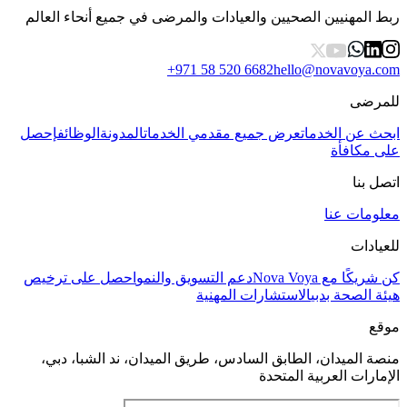
ربط المهنيين الصحيين والعيادات والمرضى في جميع أنحاء العالم
+971 58 520 6682
hello@novavoya.com
للمرضى
ابحث عن الخدمات
عرض جميع مقدمي الخدمات
المدونة
الوظائف
إحصل
على مكافأة
اتصل بنا
معلومات عنا
للعيادات
كن شريكًا مع Nova Voya
دعم التسويق والنمو
احصل على ترخيص
هيئة الصحة بدبي
الاستشارات المهنية
موقع
منصة الميدان، الطابق السادس، طريق الميدان، ند الشبا، دبي،
الإمارات العربية المتحدة