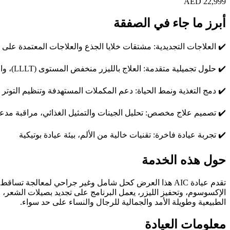
AED
22,999
أبرز ما جاء في الصفقة
✔️
العلاجات التجديدية: مشتقات خلايا الجذع والعلاجات المعتمدة على الإكسوسوم،
✔️
حلول تجميلية متقدمة: العلاج بالليزر منخفض المستوى (LLLT)، والميكرونيدلنج مع عوامل النمو
✔️
دمج التغذية ونمط الحياة: دعم المكملات المستهدفة وتنظيم التوتر 
✔️
تصميم علاج مخصص: تحليل الجينات والتمثيل الغذائي، مراقبة مدع
✔️
تجربة عيادة فاخرة: تقنيات خالية من الألم، بيئة عيادة بوتيكية
حول هذه الخدمة
تقدم عيادة AIC هذا العرض كحل شامل وغير جراحي لمعالجة
الإكسوسوم، وتحفيز الليزر، يعمل البرنامج على تجديد بصيلات الشعر، 
الطبيعية وطويلة الأمد والجمالية للرجال والنساء على حد سواء.
معلومات العيادة