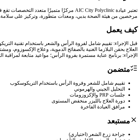
تعتبر عيادة AIC City Polyclinic مركزًا متم
مرخصين من هيئة الصحة بدبي، ومعدات متطورة، وتركيز على سلامة وراحة المرضى، أصبحت عيادة AIC وجهة م
كيف يعمل
قبل الإجراء: تقييم شامل لفروة الرأس والشعر باستخدام تقنية التريك
العلاج بحقن البلازما الغنية بالصفائح الدموية، وعلاج الإكسوزوم، ومش
الإجراء: برنامج عناية مستمرة بفروة الرأس؛ مواعيد متابعة لمراقبة ال
متضمن
تقييم شامل للشعر وفروة الرأس باستخدام التريكوسكوب
التحليل الجيني والهرموني
جلسات PRP والإكزوزومات
دورة العلاج بالليزر منخفض المستوى
مرافق العيادة الفاخرة
مستبعد
جراحة زرع الشعر (اختياري)