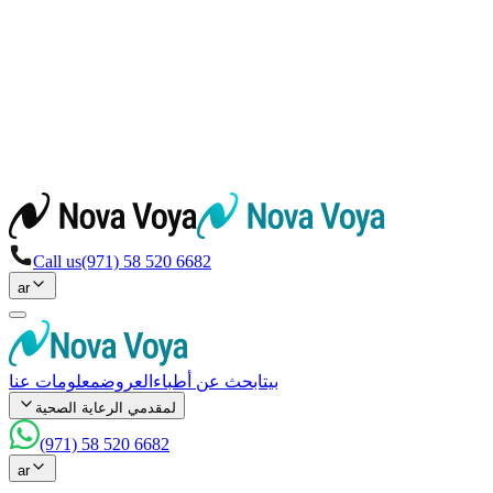
Call us
(971) 58 520 6682
ar
بيت
ابحث عن أطباء
العروض
معلومات عنا
لمقدمي الرعاية الصحية
(971) 58 520 6682
ar