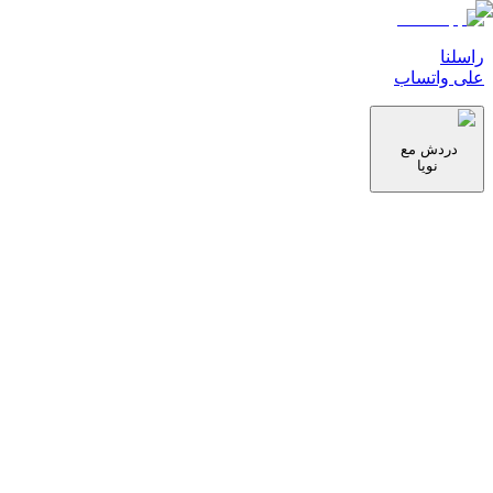
راسلنا
على واتساب
دردش مع
نويا