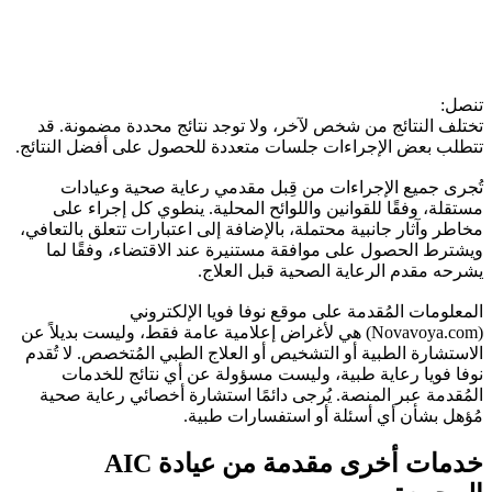
تنصل:
تختلف النتائج من شخص لآخر، ولا توجد نتائج محددة مضمونة. قد
تتطلب بعض الإجراءات جلسات متعددة للحصول على أفضل النتائج.
تُجرى جميع الإجراءات من قِبل مقدمي رعاية صحية وعيادات
مستقلة، وفقًا للقوانين واللوائح المحلية. ينطوي كل إجراء على
مخاطر وآثار جانبية محتملة، بالإضافة إلى اعتبارات تتعلق بالتعافي،
ويشترط الحصول على موافقة مستنيرة عند الاقتضاء، وفقًا لما
يشرحه مقدم الرعاية الصحية قبل العلاج.
المعلومات المُقدمة على موقع نوفا فويا الإلكتروني
(Novavoya.com) هي لأغراض إعلامية عامة فقط، وليست بديلاً عن
الاستشارة الطبية أو التشخيص أو العلاج الطبي المُتخصص. لا تُقدم
نوفا فويا رعاية طبية، وليست مسؤولة عن أي نتائج للخدمات
المُقدمة عبر المنصة. يُرجى دائمًا استشارة أخصائي رعاية صحية
مُؤهل بشأن أي أسئلة أو استفسارات طبية.
خدمات أخرى مقدمة من
عيادة AIC