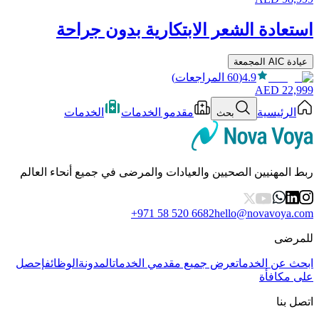
استعادة الشعر الابتكارية بدون جراحة
عيادة AIC المجمعة
4.9
(
60
المراجعات
)
AED
22,999
الرئيسية
مقدمو الخدمات
الخدمات
بحث
ربط المهنيين الصحيين والعيادات والمرضى في جميع أنحاء العالم
+971 58 520 6682
hello@novavoya.com
للمرضى
ابحث عن الخدمات
عرض جميع مقدمي الخدمات
المدونة
الوظائف
إحصل
على مكافأة
اتصل بنا