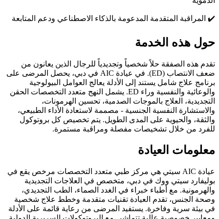
الدموية
✔️
المراقبة المتقدمة المدعومة بالذكاء الاصطناعي ودعم المتابعة
حول هذه الخدمة
تقدم هذه الصفقة حلاً شخصياً وتجديدياً للرجال الذين يعانون من
ضعف الانتصاب (ED). في عيادة AIC في دبي، يحصل المرضى على
برنامج علاج شامل يستند إلى الأدلة يعالج العوامل البيولوجية
والوعائية والنفسية وراء ED. يشمل النهج متعدد التخصصات الحقن
التجديدية، العلاج بالموجات الصدمية، تحسين الهرمونات،
والاستشارة النفسية الجنسية - مصممة لاستعادة الأداء الطبيعي،
والثقة، والحيوية على المدى الطويل. يتم تخصيص كل بروتوكول
للفرد من خلال تشخيصات مفصلة ومراقبة مستمرة.
معلومات العيادة
عيادة AIC سيتي هي مركز طبي متعدد التخصصات مرخص يقع في
بوليفارد سيتي ووك في دبي، متخصص في العلاجات التجديدية
والهرمونية. مع أطباء خبراء في الغدد الصماء، الطب التجديدي،
وصحة الجنس، تقدم العيادة تقنيات متقدمة وخطط علاج شخصية
في بيئة سرية وفاخرة. يستفيد المرضى من رعاية قائمة على الأدلة
ومعايير خصوصية عالية تتماشى مع البروتوكولات السريرية الدولية.