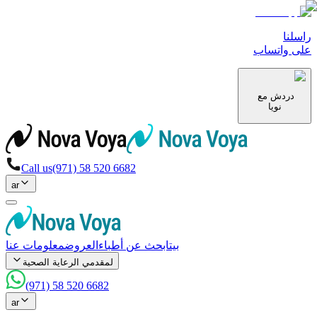
راسلنا
على واتساب
دردش مع
نويا
Call us
(971) 58 520 6682
ar
بيت
ابحث عن أطباء
العروض
معلومات عنا
لمقدمي الرعاية الصحية
(971) 58 520 6682
ar